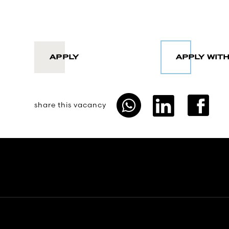
APPLY
share this vacancy