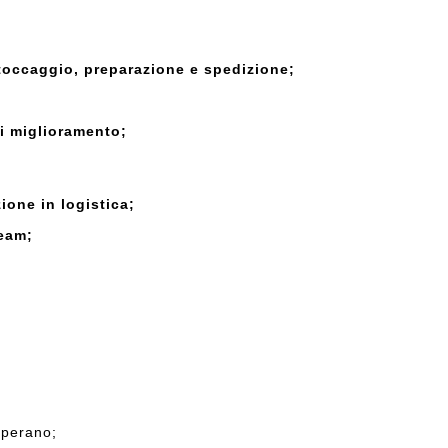
toccaggio, preparazione e spedizione;
i miglioramento;
ione in logistica;
eam;
operano;