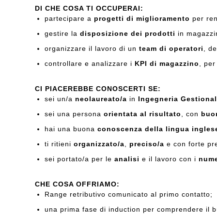
DI CHE COSA TI OCCUPERAI:
partecipare a
progetti di miglioramento
per ren
gestire la
disposizione dei prodotti
in magazzin
organizzare il lavoro di un
team di operatori
, d
controllare e analizzare i
KPI di magazzino
, per
CI PIACEREBBE CONOSCERTI SE:
sei un/a
neolaureato/a
in
Ingegneria Gestiona
sei una persona
orientata al risultato
, con
buo
hai una buona
conoscenza della lingua ingles
ti ritieni
organizzato/a
,
preciso/a
e con forte pr
sei portato/a per le
analisi
e il lavoro con i
nume
CHE COSA OFFRIAMO:
Range retributivo comunicato al primo contatto;
una prima fase di induction per comprendere il b