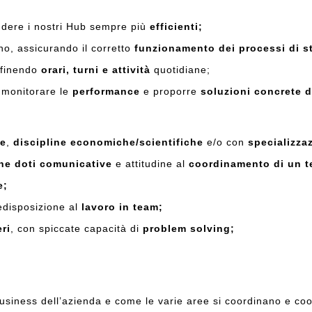
dere i nostri Hub sempre più
efficienti;
o, assicurando il corretto
funzionamento dei processi di s
efinendo
orari, turni e attività
quotidiane;
 monitorare le
performance
e proporre
soluzioni concrete d
le
,
discipline economiche/scientifiche
e/o con
specializzaz
ne doti comunicative
e attitudine al
coordinamento di un t
e;
edisposizione al
lavoro in team;
ri
, con spiccate capacità di
problem solving;
usiness dell’azienda e come le varie aree si coordinano e co