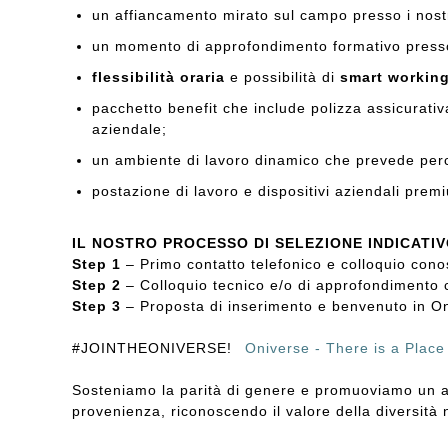
un affiancamento mirato sul campo presso i nostri p
un momento di approfondimento formativo presso 
flessibilità oraria
e possibilità di
smart workin
pacchetto benefit che include polizza assicurativ
aziendale;
un ambiente di lavoro dinamico che prevede perco
postazione di lavoro e dispositivi aziendali premi
IL NOSTRO PROCESSO DI SELEZIONE INDICATI
Step 1
– Primo contatto telefonico e colloquio conos
Step 2
– Colloquio tecnico e/o di approfondimento
Step 3
– Proposta di inserimento e benvenuto in On
#JOINTHEONIVERSE!
Oniverse - There is a Place
Sosteniamo la parità di genere e promuoviamo un a
provenienza, riconoscendo il valore della diversità 