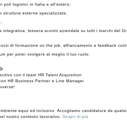
oli logistici in Italia e all’estero;
strutture esterne specializzate;
g
;
a integrativa, tessera sconto aziendale su tutti i marchi del G
rsi di formazione on the job, affiancamento e feedback conti
um per poter svolgere al meglio il tuo ruolo.
VO
citivo con il team HR Talent Acquisition
 con HR Business Partner e Line Manager
iverse!
mbiente equo ed inclusivo. Accogliamo candidature da quals
nel nostro contesto lavorativo.
Scopri di più