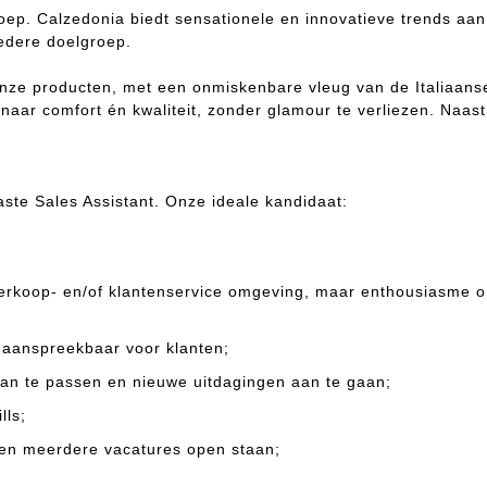
oep. Calzedonia biedt sensationele en innovatieve trends aa
iedere doelgroep.
onze producten, met een onmiskenbare vleug van de Italiaanse 
aar comfort én kwaliteit, zonder glamour te verliezen. Naast
aste Sales Assistant. Onze ideale kandidaat:
 verkoop- en/of klantenservice omgeving, maar enthousiasme 
 aanspreekbaar voor klanten;
aan te passen en nieuwe uitdagingen aan te gaan;
lls;
ben meerdere vacatures open staan;