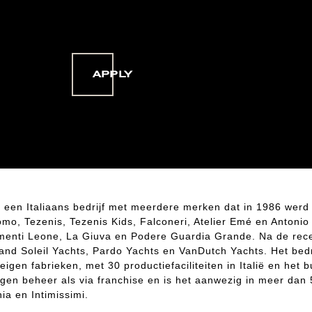
APPLY
een Italiaans bedrijf met meerdere merken dat in 1986 werd 
mo, Tezenis, Tezenis Kids, Falconeri, Atelier Emé en Antonio 
imenti Leone, La Giuva en Podere Guardia Grande. Na de rec
nd Soleil Yachts, Pardo Yachts en VanDutch Yachts. Het bedrij
igen fabrieken, met 30 productiefaciliteiten in Italië en het b
igen beheer als via franchise en is het aanwezig in meer dan 
ia en Intimissimi.