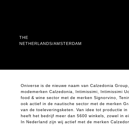
Location
THE
NETHERLANDS/AMSTERDAM
Oniverse is de nieuwe naam van Calzedonia Group, 
modemerken Calzedonia, Intimissimi, Intimissimi Uo
food & wine sector met de merken Signorvino, Ten
ook actief in de nautische sector met de merken Gra
van de toeleveringsketen. Van idee tot productie in e
heeft het bedrijf meer dan 5600 winkels, zowel in e
In Nederland zijn wij actief met de merken Calzedon