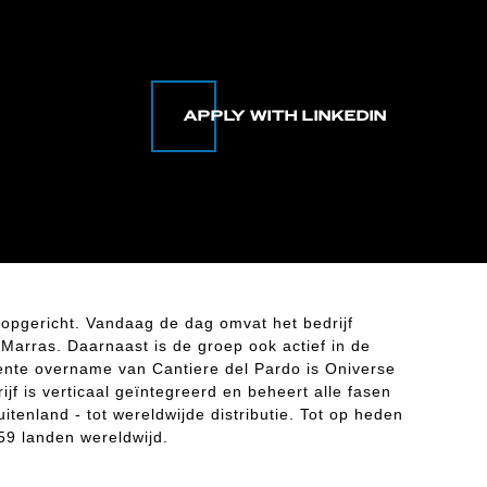
opgericht. Vandaag de dag omvat het bedrijf
Marras. Daarnaast is de groep ook actief in de
ente overname van Cantiere del Pardo is Oniverse
f is verticaal geïntegreerd en beheert alle fasen
uitenland - tot wereldwijde distributie. Tot op heden
59 landen wereldwijd.