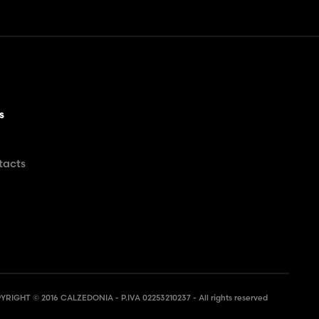
s
tacts
RIGHT © 2016 CALZEDONIA - P.IVA 02253210237 - All rights reserved