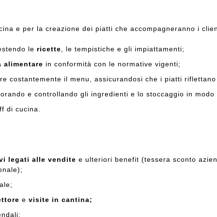
cucina e per la creazione dei piatti che accompagneranno i clie
stendo le
ricette
, le tempistiche e gli impiattamenti;
a alimentare
in conformità con le normative vigenti;
e costantemente il menu, assicurandosi che i piatti riflettano 
torando e controllando gli ingredienti e lo stoccaggio in modo 
f di cucina.
vi legati alle vendite
e ulteriori benefit (tessera sconto azien
sonale);
dale;
ettore
e
visite in cantina;
endali;