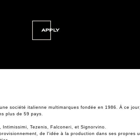
APPLY
ne société italienne multimarques fondée en 1986. À ce jour
ns plus de 59 pays.
ntimissimi, Tezenis, Falconeri, et Signorvino.
rovisionnement, de l'idée à la production dans ses propres usi
tier.