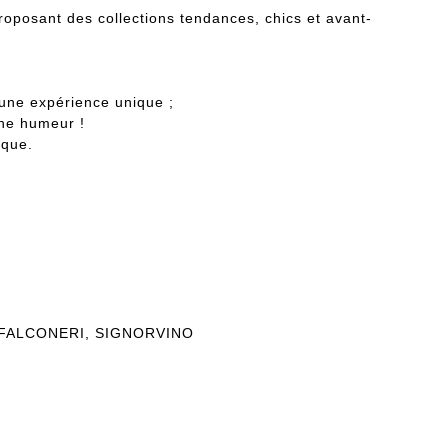
roposant des collections tendances, chics et avant-
e une expérience unique ;
nne humeur !
ique.
IS, FALCONERI, SIGNORVINO