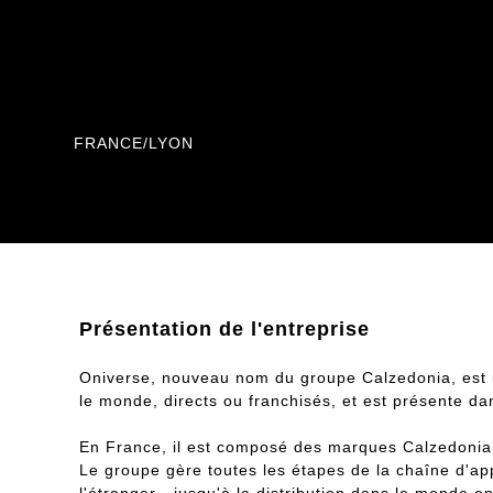
Location
FRANCE/LYON
Présentation de l'entreprise
Oniverse, nouveau nom du groupe Calzedonia, est u
le monde, directs ou franchisés, et est présente da
En France, il est composé des marques Calzedonia, I
Le groupe gère toutes les étapes de la chaîne d'app
l'étranger - jusqu'à la distribution dans le monde en