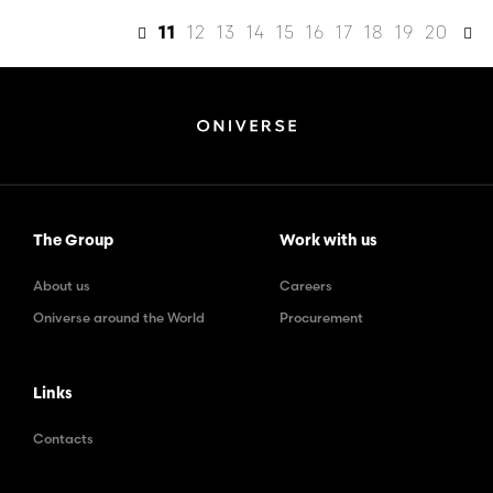
12
13
14
15
16
17
18
19
20
11
The Group
Work with us
About us
Careers
Oniverse around the World
Procurement
Links
Contacts