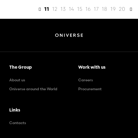
12
13
14
15
16
17
18
19
20
11
The Group
Work with us
About us
Careers
Oniverse around the World
Procurement
Links
Contacts