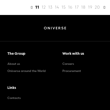
12
13
14
15
16
17
18
19
20
11
The Group
Work with us
About us
Careers
Oniverse around the World
Procurement
Links
Contacts