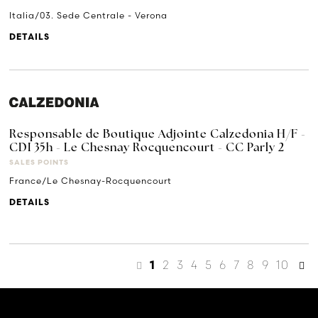
Italia/03. Sede Centrale - Verona
DETAILS
Responsable de Boutique Adjointe Calzedonia H/F -
CDI 35h - Le Chesnay Rocquencourt - CC Parly 2
SALES POINTS
France/Le Chesnay-Rocquencourt
DETAILS
2
3
4
5
6
7
8
9
10
1