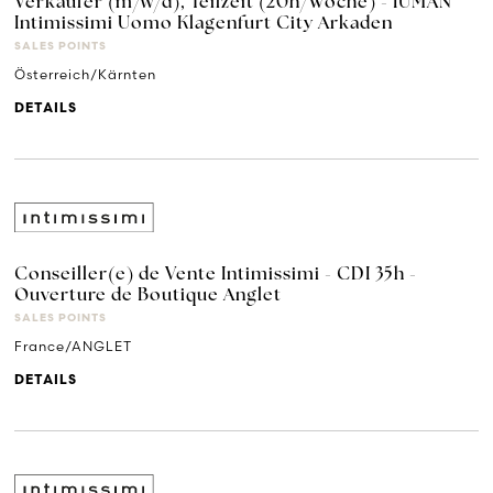
Verkäufer (m/w/d), Teilzeit (20h/Woche) - IUMAN
Intimissimi Uomo Klagenfurt City Arkaden
SALES POINTS
Österreich/Kärnten
DETAILS
Conseiller(e) de Vente Intimissimi - CDI 35h -
Ouverture de Boutique Anglet
SALES POINTS
France/ANGLET
DETAILS