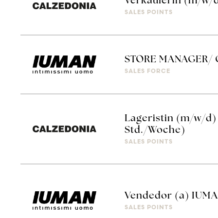
Verkäuferin (m/w/
SALES POINTS
STORE MANAGER/ 
SALES FORCE
Lageristin (m/w/d)
Std./Woche)
SALES POINTS
Vendedor (a) IUM
SALES POINTS