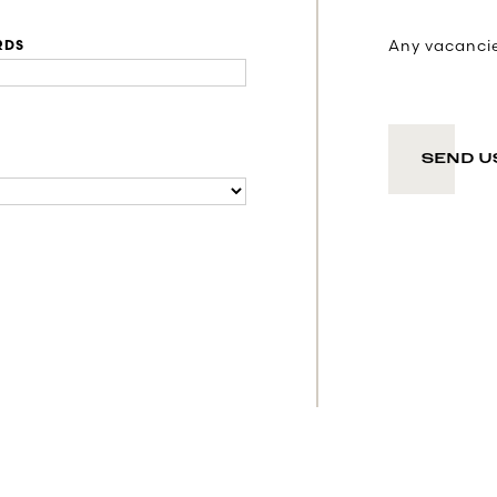
Any vacancies
RDS
SEND U